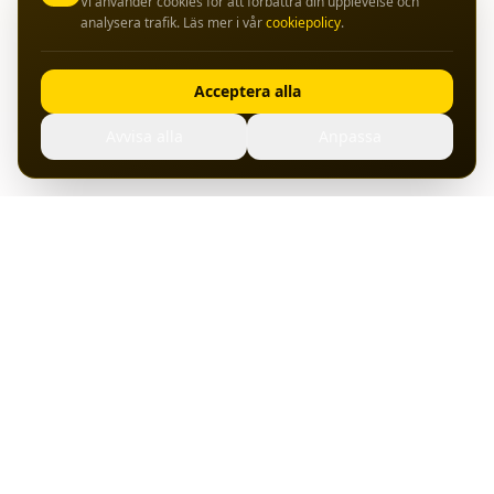
Vi använder cookies för att förbättra din upplevelse och
analysera trafik. Läs mer i vår
cookiepolicy
.
Acceptera alla
Avvisa alla
Anpassa
Hosting, servrar och bredband från svenska datacenter.
Pålitlig drift sedan start.
Tjänster
Support