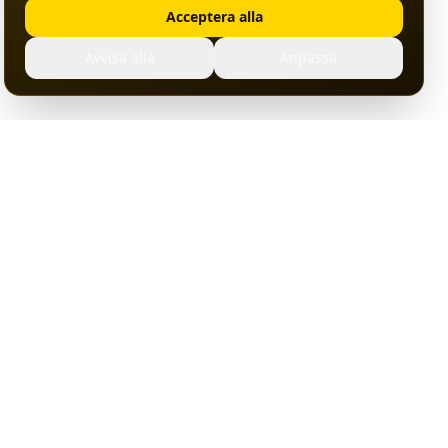
Acceptera alla
Avvisa alla
Anpassa
Om Ansluten
ation
Om oss
ter
Datacenter
gor
Kontakt
ps
Webbplatskarta
sguider