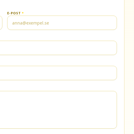
E-POST
*