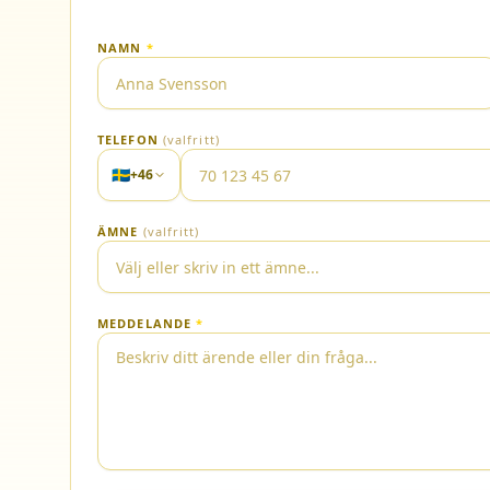
NAMN
*
TELEFON
(valfritt)
🇸🇪
+46
ÄMNE
(valfritt)
MEDDELANDE
*