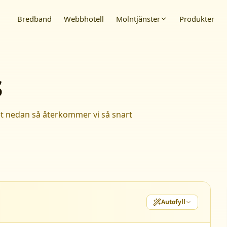
Bredband
Webbhotell
Molntjänster
Produkter
s
äret nedan så återkommer vi så snart
Autofyll