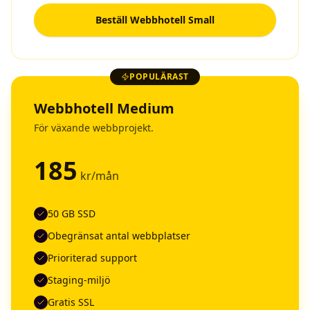
Beställ
Webbhotell Small
POPULÄRAST
Webbhotell Medium
För växande webbprojekt.
185
kr/mån
50 GB SSD
Obegränsat antal webbplatser
Prioriterad support
Staging-miljö
Gratis SSL