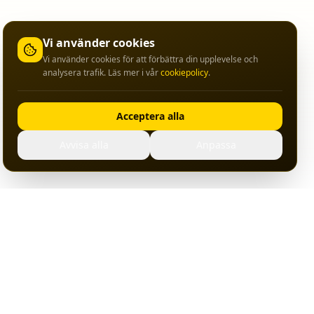
Vi använder cookies
Vi använder cookies för att förbättra din upplevelse och
analysera trafik. Läs mer i vår
cookiepolicy
.
Acceptera alla
Avvisa alla
Anpassa
Om Ansluten
ation
Om oss
ter
Datacenter
gor
Kontakt
ps
Webbplatskarta