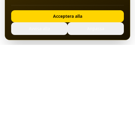
Acceptera alla
Avvisa alla
Anpassa
Hosting, servrar och bredband från svenska datacenter.
Pålitlig drift sedan start.
Tjänster
Support
Om Ansluten