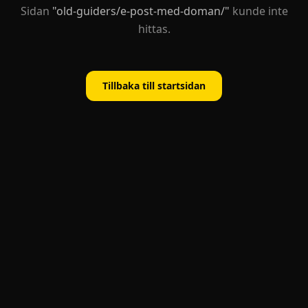
Sidan
"
old-guiders/e-post-med-doman/
"
kunde inte
hittas.
Tillbaka till startsidan